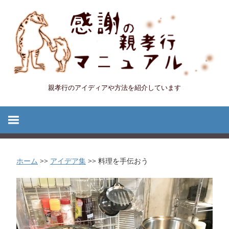
コ
ン
テ
ン
ツ
へ
親孝行のアイディアや方法を紹介しています
感
ス
キ
謝
ッ
プ
の
ホーム
>>
アイデア集
>>
料理を手伝おう
親
孝
行