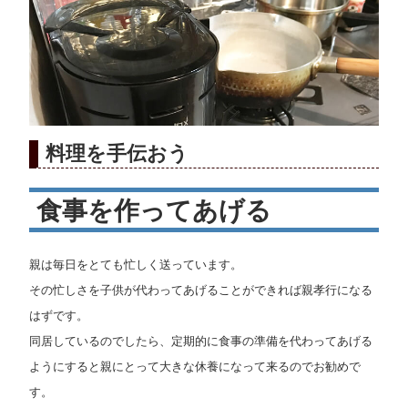
マ
ニ
ュ
料理を手伝おう
ア
食事を作ってあげる
ル
親は毎日をとても忙しく送っています。
その忙しさを子供が代わってあげることができれば親孝行になる
はずです。
同居しているのでしたら、定期的に食事の準備を代わってあげる
ようにすると親にとって大きな休養になって来るのでお勧めで
す。