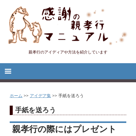
コ
ン
テ
ン
ツ
へ
親孝行のアイディアや方法を紹介しています
感
ス
キ
謝
ッ
プ
の
ホーム
>>
アイデア集
>>
手紙を送ろう
親
手紙を送ろう
孝
親孝行の際にはプレゼント
行