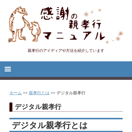
コ
ン
テ
ン
ツ
へ
親孝行のアイディアや方法を紹介しています
感
ス
キ
謝
ッ
プ
の
ホーム
>>
親孝行とは
>>
デジタル親孝行
親
デジタル親孝行
孝
デジタル親孝行とは
行