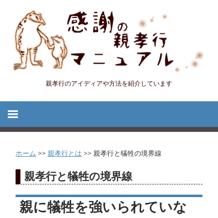
コ
ン
テ
ン
ツ
へ
親孝行のアイディアや方法を紹介しています
感
ス
キ
謝
ッ
プ
の
ホーム
>>
親孝行とは
>>
親孝行と犠牲の境界線
親
親孝行と犠牲の境界線
孝
親に犠牲を強いられていな
行