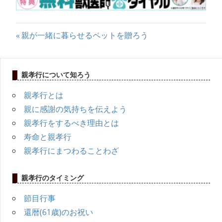
マ
投
前
親が一緒に暮らせるペットを贈ろう
ニ
の
稿
記
ュ
ナ
親孝行について知ろう
事:
ア
ビ
親孝行とは
親に感謝の気持ちを伝えよう
ゲ
ル
親孝行をするべき理由とは
ー
寿命と親孝行
シ
親孝行にまつわることわざ
ョ
親孝行のタイミング
ン
節目行事
還暦(61歳)のお祝い