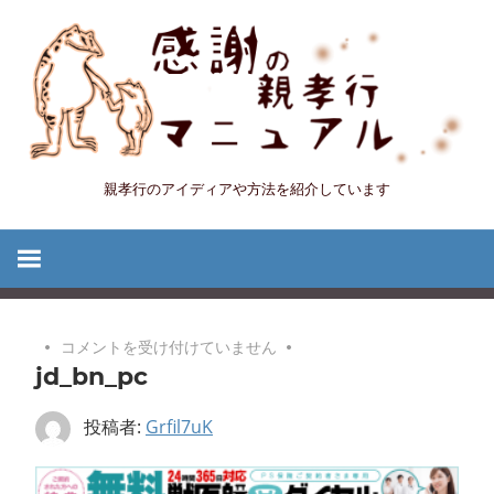
コ
ン
テ
ン
ツ
へ
親孝行のアイディアや方法を紹介しています
感
ス
キ
謝
ッ
プ
の
jd_bn_pc
コメントを受け付けていません
親
jd_bn_pc
は
孝
投稿者:
Grfil7uK
行