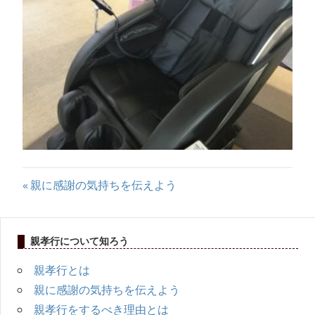
マ
ニ
ュ
ア
ル
投
前
親に感謝の気持ちを伝えよう
の
稿
記
ナ
親孝行について知ろう
事:
ビ
親孝行とは
親に感謝の気持ちを伝えよう
ゲ
親孝行をするべき理由とは