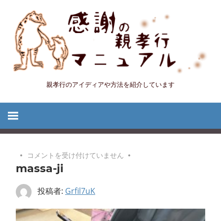
コ
ン
テ
ン
ツ
へ
親孝行のアイディアや方法を紹介しています
感
ス
キ
謝
ッ
プ
の
massa-
コメントを受け付けていません
親
massa-ji
ji
は
孝
投稿者:
Grfil7uK
行