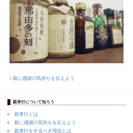
マ
ニ
ュ
ア
ル
投
前
親に感謝の気持ちを伝えよう
の
稿
記
ナ
親孝行について知ろう
事:
ビ
親孝行とは
親に感謝の気持ちを伝えよう
ゲ
親孝行をするべき理由とは