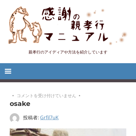
コ
ン
テ
ン
ツ
へ
親孝行のアイディアや方法を紹介しています
感
ス
キ
謝
ッ
プ
の
osake
コメントを受け付けていません
親
osake
は
孝
投稿者:
Grfil7uK
行