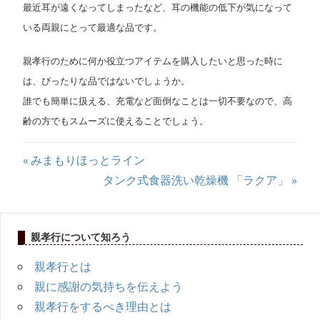
最近耳が遠くなってしまったなど、耳の機能の低下が気になって
いる両親にとって最適な品です。
親孝行のために何か役立つアイテムを購入したいと思った時に
は、ぴったりな品ではないでしょうか。
誰でも簡単に扱える、充電など面倒なことは一切不要なので、高
齢の方でもスムーズに使えることでしょう。
投
前
みまもりほっとライン
の
次
タンク式食器洗い乾燥機 「ラクア」
稿
記
の
ナ
事:
記
親孝行について知ろう
事:
ビ
親孝行とは
ゲ
親に感謝の気持ちを伝えよう
ー
親孝行をするべき理由とは