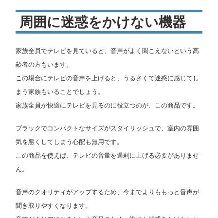
ン
マ
「MIRAI
周囲に迷惑をかけない機器
SPEAKER
ニ
Home」
家族全員でテレビを見ていると、音声がよく聞こえないという高
は
ュ
齢者の方もいます。
この場合にテレビの音声を上げると、うるさくて迷惑に感じてし
ア
まう家族もいることでしょう。
家族全員が快適にテレビを見るのに役立つのが、この商品です。
ル
ブラックでコンパクトなサイズがスタイリッシュで、室内の雰囲
気を悪くしてしまう心配も無用です。
この商品を使えば、テレビの音量を過剰に上げる必要がありませ
ん。
音声のクオリティがアップするため、今までよりももっと音声が
聞き取りやすくなります。