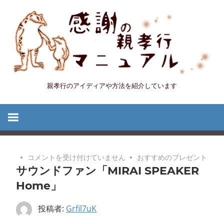
コ
ン
テ
ン
ツ
へ
親孝行のアイディアや方法を紹介しています
感
ス
キ
謝
ッ
プ
の
サ
コメントを受け付けていません
おすすめのプレゼント
親
サウンドファン「MIRAI SPEAKER
ウ
ン
Home」
孝
ド
フ
投稿者:
Grfil7uK
行
ァ